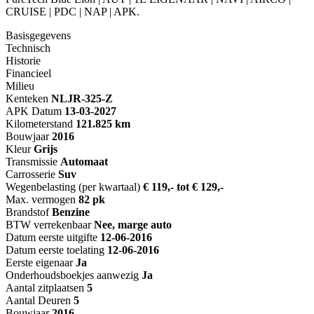
CRUISE | PDC | NAP | APK.
Basisgegevens
Technisch
Historie
Financieel
Milieu
Kenteken
NL
JR-325-Z
APK Datum
13-03-2027
Kilometerstand
121.825 km
Bouwjaar
2016
Kleur
Grijs
Transmissie
Automaat
Carrosserie
Suv
Wegenbelasting (per kwartaal)
€ 119,- tot € 129,-
Max. vermogen
82 pk
Brandstof
Benzine
BTW verrekenbaar
Nee, marge auto
Datum eerste uitgifte
12-06-2016
Datum eerste toelating
12-06-2016
Eerste eigenaar
Ja
Onderhoudsboekjes aanwezig
Ja
Aantal zitplaatsen
5
Aantal Deuren
5
Bouwjaar
2016