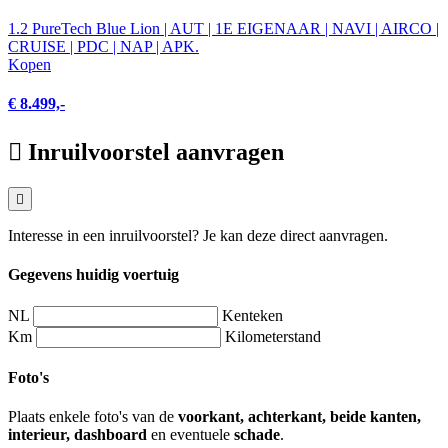
1.2 PureTech Blue Lion | AUT | 1E EIGENAAR | NAVI | AIRCO |
CRUISE | PDC | NAP | APK.
Kopen
€ 8.499,-
Inruilvoorstel aanvragen
Interesse in een inruilvoorstel? Je kan deze direct aanvragen.
Gegevens huidig voertuig
NL
Kenteken
Km
Kilometerstand
Foto's
Plaats enkele foto's van de
voorkant, achterkant, beide kanten,
interieur, dashboard
en eventuele
schade
.