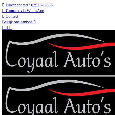
Direct contact?
0252 745086
Contact via
WhatsApp
Contact
Bekijk ons aanbod